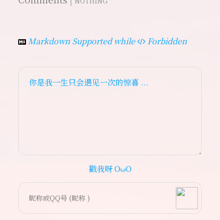
NOTHING
Markdown Supported while
Forbidden
你是我一生只会遇见一次的惊喜 ...
戳我呀 OωO
bilibili~
(=・ω・=)
Tieba