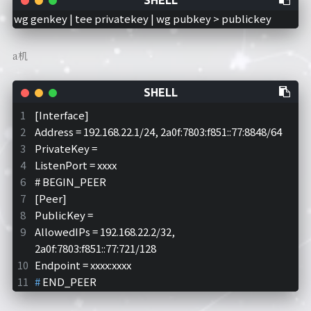
wg genkey | tee privatekey | wg pubkey > publickey
a机
[Interface]
Address = 192.168.22.1/24, 2a0f:7803:f851::77:8848/64
PrivateKey = 
ListenPort = xxxx
# 
BEGIN_PEER
[Peer]
PublicKey = 
AllowedIPs = 192.168.22.2/32, 
2a0f:7803:f851::77:721/128
Endpoint = xxxx:xxxx
# 
END_PEER