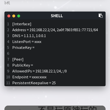
b机
[Interface]
Address = 192.168.22.2/24, 2a0f:7803:f851::77:721/64
DNS = 1.1.1.1, 1.0.0.1
ListenPort = xxxx
PrivateKey = 
[Peer]
PublicKey = 
AllowedIPs = 192.168.22.1/24,::/0
Endpoint = xxxx:xxxx
PersistentKeepalive = 25