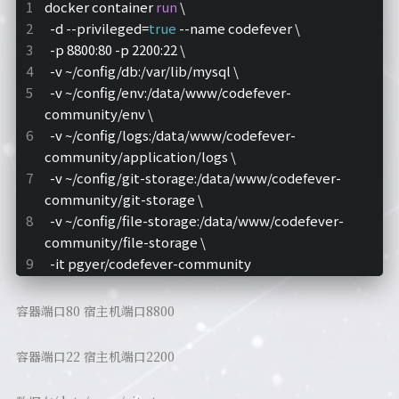
docker container 
run
 \
  -d --privileged=
true
 --name codefever \
  -p 8800:80 -p 2200:22 \
  -v ~/config/db:/var/lib/mysql \
  -v ~/config/env:/data/www/codefever-
community/env \
  -v ~/config/logs:/data/www/codefever-
community/application/logs \
  -v ~/config/git-storage:/data/www/codefever-
community/git-storage \
  -v ~/config/file-storage:/data/www/codefever-
community/file-storage \
  -it pgyer/codefever-community
容器端口80 宿主机端口8800
容器端口22 宿主机端口2200